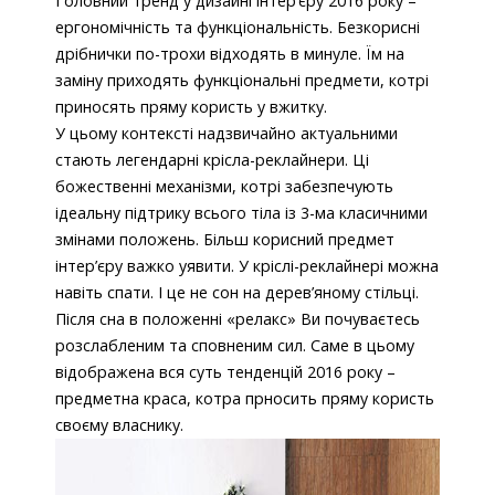
Головний тренд у дизайні інтер’єру 2016 року –
ергономічність та функціональність. Безкорисні
дрібнички по-трохи відходять в минуле. Їм на
заміну приходять функціональні предмети, котрі
приносять пряму користь у вжитку.
У цьому контексті надзвичайно актуальними
стають легендарні крісла-реклайнери. Ці
божественні механізми, котрі забезпечують
ідеальну підтрику всього тіла із 3-ма класичними
змінами положень. Більш корисний предмет
інтер’єру важко уявити. У кріслі-реклайнері можна
навіть спати. І це не сон на дерев’яному стільці.
Після сна в положенні «релакс» Ви почуваєтесь
розслабленим та сповненим сил. Саме в цьому
відображена вся суть тенденцій 2016 року –
предметна краса, котра прносить пряму користь
своєму власнику.