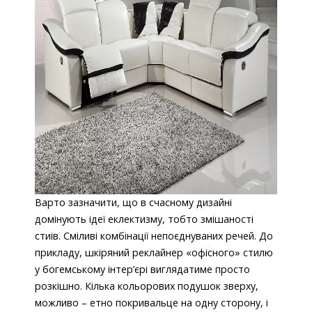
Варто зазначити, що в счасному дизайні
домінують ідеї еклектизму, тобто змішаності
стиів. Сміливі комбінації непоєднуваних речей. До
прикладу, шкіряний реклайнер «офісного» стилю
у богемському інтер’єрі виглядатиме просто
розкішно. Кілька кольорових подушок зверху,
можливо – етно покривальце на одну сторону, і