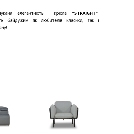
укана елегантність крісла
"STRAIGHT"
ть байдужим як любителів класики, так і
рну!