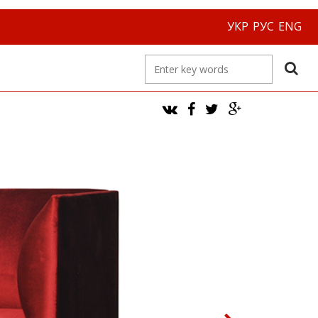
УКР
РУС
ENG